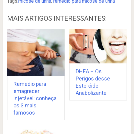
Tags:
micose de unha
,
remedio para micose de unha
MAIS ARTIGOS INTERESSANTES:
DHEA – Os
Perigos desse
Remédio para
Esteróide
emagrecer
Anabolizante
injetável: conheça
os 3 mais
famosos