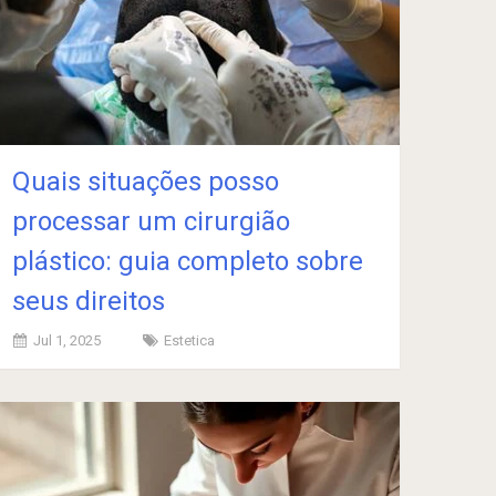
Quais situações posso
processar um cirurgião
plástico: guia completo sobre
seus direitos
Jul 1, 2025
Estetica