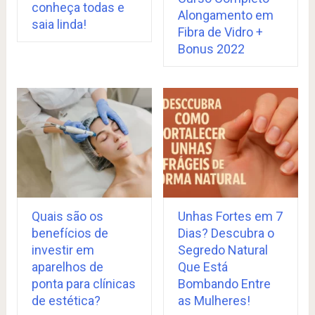
conheça todas e
Alongamento em
saia linda!
Fibra de Vidro +
Bonus 2022
Quais são os
Unhas Fortes em 7
benefícios de
Dias? Descubra o
investir em
Segredo Natural
aparelhos de
Que Está
ponta para clínicas
Bombando Entre
de estética?
as Mulheres!