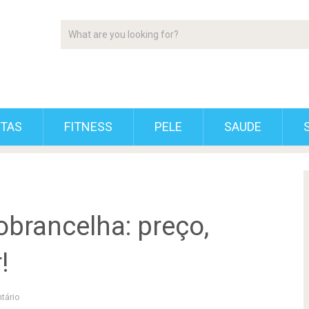
ETAS
FITNESS
PELE
SAUDE
obrancelha: preço,
!
tário