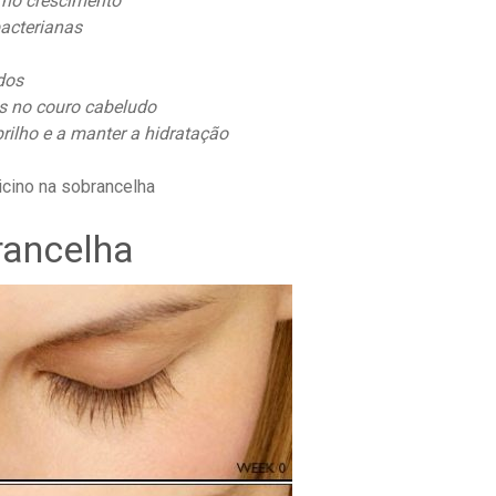
 no crescimento
bacterianas
dos
as no couro cabeludo
brilho e a manter a hidratação
icino na sobrancelha
rancelha