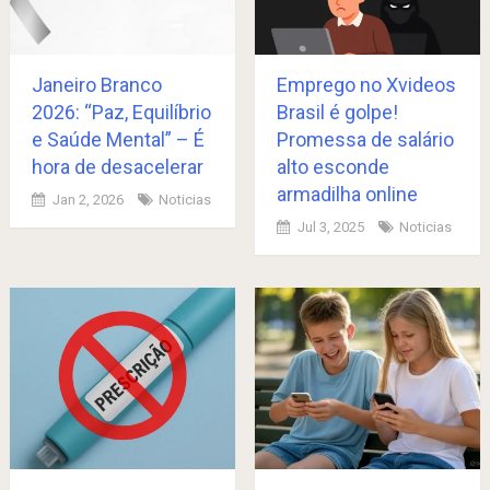
Janeiro Branco
Emprego no Xvideos
2026: “Paz, Equilíbrio
Brasil é golpe!
e Saúde Mental” – É
Promessa de salário
hora de desacelerar
alto esconde
armadilha online
Jan 2, 2026
Noticias
Jul 3, 2025
Noticias