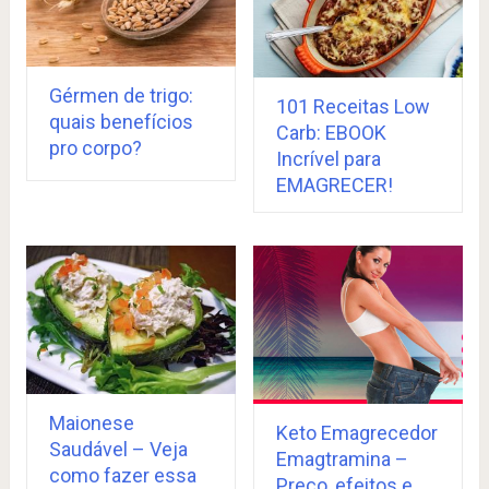
Gérmen de trigo:
101 Receitas Low
quais benefícios
Carb: EBOOK
pro corpo?
Incrível para
EMAGRECER!
Maionese
Keto Emagrecedor
Saudável – Veja
Emagtramina –
como fazer essa
Preço, efeitos e