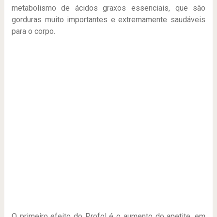
metabolismo de ácidos graxos essenciais, que são
gorduras muito importantes e extremamente saudáveis
para o corpo.
O primeiro efeito do Profol é o aumento do apetite, em