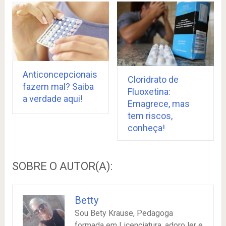
Anticoncepcionais
Cloridrato de
fazem mal? Saiba
Fluoxetina:
a verdade aqui!
Emagrece, mas
tem riscos,
conheça!
SOBRE O AUTOR(A):
Betty
Sou Bety Krause, Pedagoga
formada em Licenciatura, adoro ler e