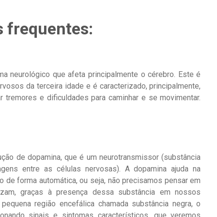
 frequentes:
a neurológico que afeta principalmente o cérebro. Este é
vosos da terceira idade e é caracterizado, principalmente,
r tremores e dificuldades para caminhar e se movimentar.
ução de dopamina, que é um neurotransmissor (substância
gens entre as células nervosas). A dopamina ajuda na
o de forma automática, ou seja, não precisamos pensar em
izam, graças à presença dessa substância em nossos
a pequena região encefálica chamada substância negra, o
ionando sinais e sintomas característicos, que veremos