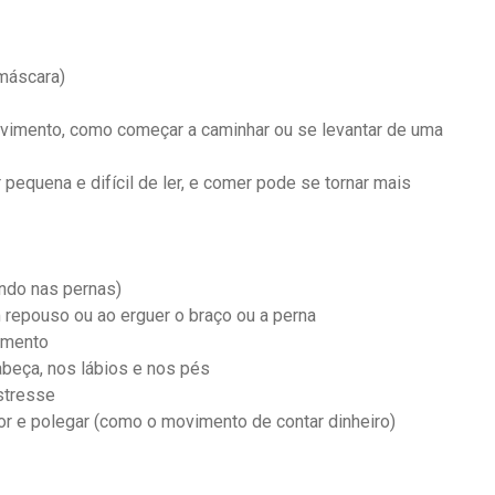
 máscara)
ovimento, como começar a caminhar ou se levantar de uma
r pequena e difícil de ler, e comer pode se tornar mais
ndo nas pernas)
epouso ou ao erguer o braço ou a perna
imento
abeça, nos lábios e nos pés
stresse
r e polegar (como o movimento de contar dinheiro)