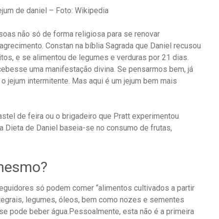
jejum de daniel – Foto: Wikipedia
oas não só de forma religiosa para se renovar
grecimento. Constan na bíblia Sagrada que Daniel recusou
itos, e se alimentou de legumes e verduras por 21 dias.
ecebesse uma manifestação divina. Se pensarmos bem, já
 jejum intermitente. Mas aqui é um jejum bem mais
stel de feira ou o brigadeiro que Pratt experimentou
 a Dieta de Daniel baseia-se no consumo de frutas,
 mesmo?
seguidores só podem comer “alimentos cultivados a partir
ntegrais, legumes, óleos, bem como nozes e sementes
se pode beber água.Pessoalmente, esta não é a primeira