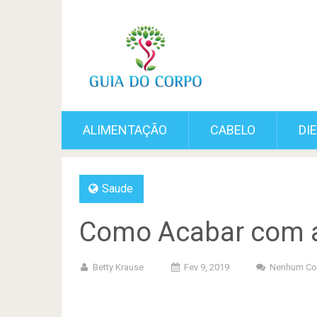
ALIMENTAÇÃO
CABELO
DI
Saude
Como Acabar com 
Betty Krause
Fev 9, 2019
Nenhum Co