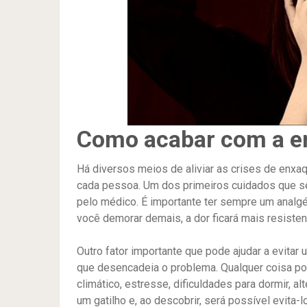
Como acabar com a e
Há diversos meios de aliviar as crises de enx
cada pessoa. Um dos primeiros cuidados que s
pelo médico. É importante ter sempre um analgési
você demorar demais, a dor ficará mais resistent
Outro fator importante que pode ajudar a evitar 
que desencadeia o problema. Qualquer coisa po
climático, estresse, dificuldades para dormir, 
um gatilho e, ao descobrir, será possível evita-lo