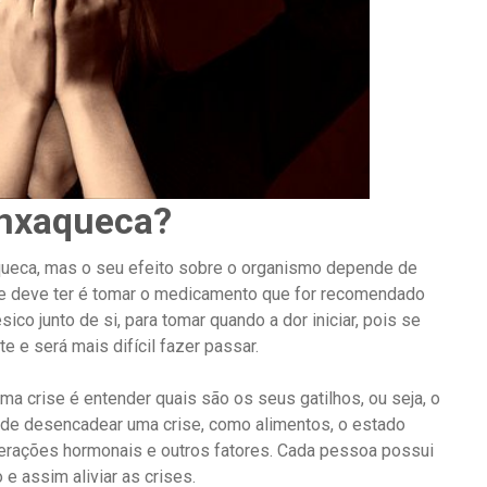
nxaqueca?
aqueca, mas o seu efeito sobre o organismo depende de
e deve ter é tomar o medicamento que for recomendado
co junto de si, para tomar quando a dor iniciar, pois se
e e será mais difícil fazer passar.
uma crise é entender quais são os seus gatilhos, ou seja, o
de desencadear uma crise, como alimentos, o estado
alterações hormonais e outros fatores. Cada pessoa possui
 e assim aliviar as crises.