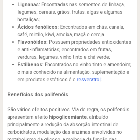
Lignanas:
Encontradas nas sementes de linhaça,
legumes, cereais, grãos, frutas, algas e algumas
hortaliças;
Ácidos fenólicos:
Encontrados em chás, canela,
café, mirtilo, kiwi, ameixa, maçã e cereja.
Flavonóides:
Possuem propriedades antioxidantes
e anti-inflamatórias; encontrados em frutas,
verduras, legumes, vinho tinto e chá verde;
Estilbenos:
Encontrados no vinho tinto e amendoim;
o mais conhecido na alimentação, suplementação e
em produtos estéticos é o
resveratrol
;
Benefícios dos polifenóis
São vários efeitos positivos. Via de regra, os polifenóis
apresentam efeito
hipoglicemiante
, atribuído
principalmente a redução da absorção intestinal de
carboidratos, modulação das enzimas envolvidas no
metabolismo da glicose, a melhoria da função das