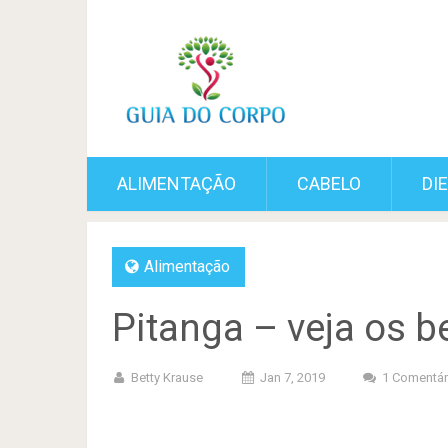
ALIMENTAÇÃO
CABELO
DI
Alimentação
Pitanga – veja os b
Betty Krause
Jan 7, 2019
1 Comentár