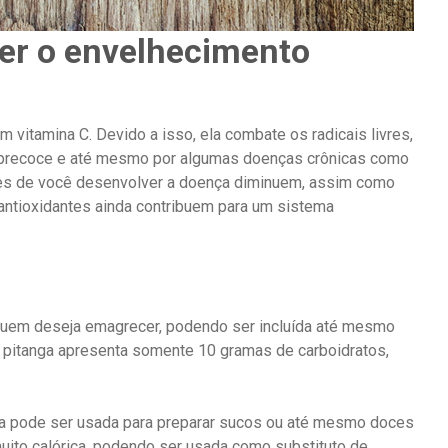
er o envelhecimento
em vitamina C. Devido a isso, ela combate os radicais livres,
 precoce e até mesmo por algumas doenças crônicas como
ces de você desenvolver a doença diminuem, assim como
ntioxidantes ainda contribuem para um sistema
 quem deseja emagrecer, podendo ser incluída até mesmo
 pitanga apresenta somente 10 gramas de carboidratos,
nga pode ser usada para preparar sucos ou até mesmo doces
ito calórica, podendo ser usada como substituto de