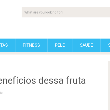
ETAS
FITNESS
PELE
SAUDE
enefícios dessa fruta
io