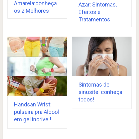
Amarela:conheça
Azar: Sintomas,
os 2 Melhores!
Efeitos e
Tratamentos
Sintomas de
sinusite: conheça
todos!
Handsan Wrist:
pulseira pra Alcool
em gel incrível!