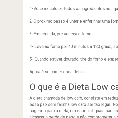
1-Você irá colocar todos os ingredientes no liq
2-O proximo passo é untar e enfarinhar uma for
3-Em seguida, pre aqueça o forno
4- Leve ao forno por 40 minutos a 180 graus, s
5- Quando estiver dourado, tire do forno e esper
Agora é so comer essa delicia.
O que é a Dieta Low c
A dieta chamada de low carb, consiste em reduzi
esse pão sem farinha low carb ser tão legal.. N
sugerido para a dieta, em especial, quais são as
alcançar a perda de peso e não comprometer a 