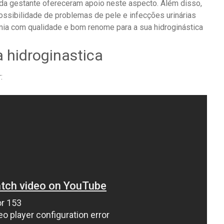
 da gestante ofereceram apoio neste aspecto. Além disso,
ossibilidade de problemas de pele e infecções urinárias
ia com qualidade e bom renome para a sua hidroginástica
a hidroginastica
: