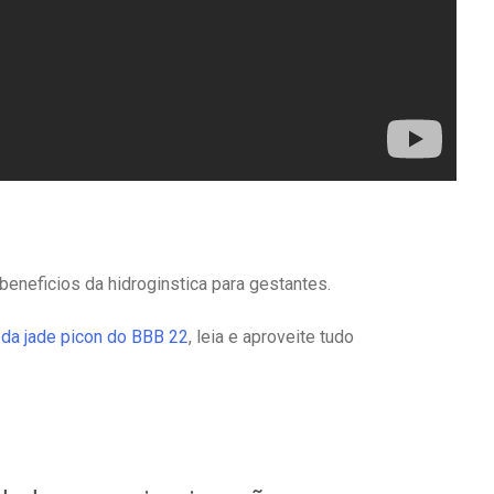
eneficios da hidroginstica para gestantes.
 da jade picon do BBB 22
, leia e aproveite tudo