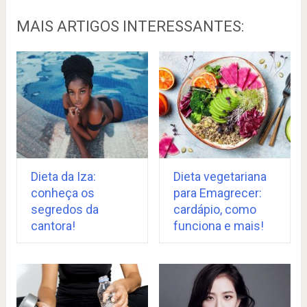
MAIS ARTIGOS INTERESSANTES:
Dieta da Iza:
Dieta vegetariana
conheça os
para Emagrecer:
segredos da
cardápio, como
cantora!
funciona e mais!