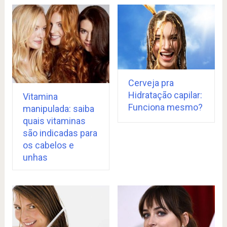
Cerveja pra
Hidratação capilar:
Vitamina
Funciona mesmo?
manipulada: saiba
quais vitaminas
são indicadas para
os cabelos e
unhas