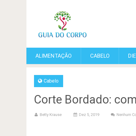
ALIMENTAÇÃO
CABELO
DI
Cabelo
Corte Bordado: como
Betty Krause
Dez 5, 2019
Nenhum Co