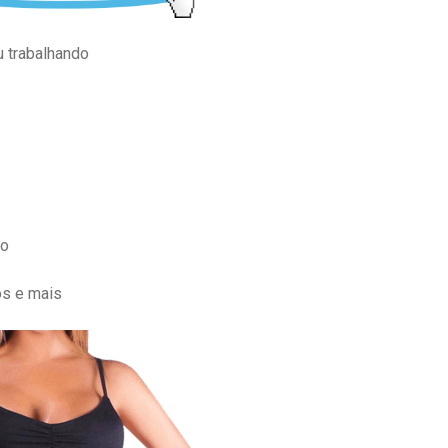
u trabalhando
to
cos e mais