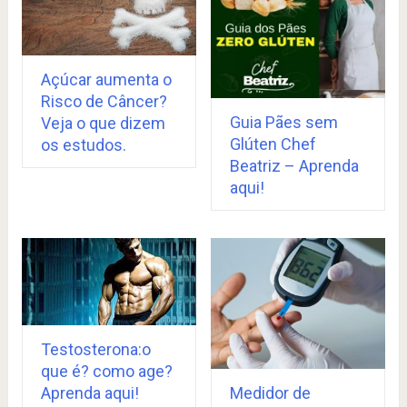
Açúcar aumenta o
Risco de Câncer?
Guia Pães sem
Veja o que dizem
Glúten Chef
os estudos.
Beatriz – Aprenda
aqui!
Testosterona:o
que é? como age?
Aprenda aqui!
Medidor de