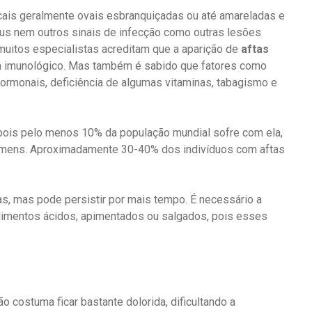
cais geralmente ovais esbranquiçadas ou até amareladas e
pus nem outros sinais de infecção como outras lesões
muitos especialistas acreditam que a aparição de
aftas
ma imunológico. Mas também é sabido que fatores como
s hormonais, deficiência de algumas vitaminas, tabagismo e
pois pelo menos 10% da população mundial sofre com ela,
omens. Aproximadamente 30-40% dos indivíduos com aftas
as, mas pode persistir por mais tempo. É necessário a
alimentos ácidos, apimentados ou salgados, pois esses
ião costuma ficar bastante dolorida, dificultando a