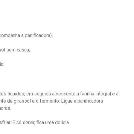
companha a panificadora);
sol sem casca;
ão.
s líquidos; em seguida acrescente a farinha integral e a
nte de girassol e o fermento. Ligue a panificadora
horas.
iar. É só servir, fica uma delícia.