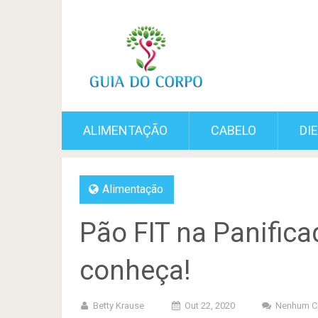
ALIMENTAÇÃO
CABELO
DI
Alimentação
Pão FIT na Panificad
conheça!
Betty Krause
Out 22, 2020
Nenhum C