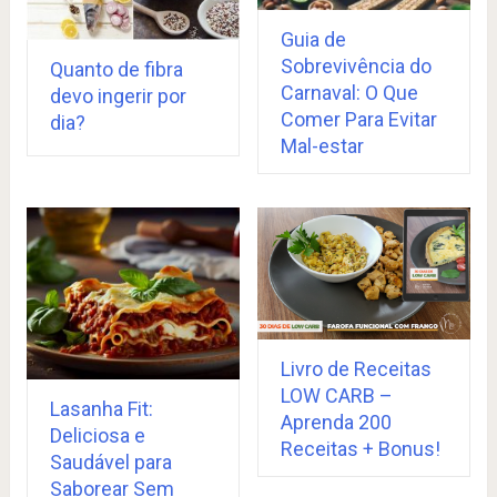
Guia de
Sobrevivência do
Quanto de fibra
Carnaval: O Que
devo ingerir por
Comer Para Evitar
dia?
Mal-estar
Livro de Receitas
LOW CARB –
Lasanha Fit:
Aprenda 200
Deliciosa e
Receitas + Bonus!
Saudável para
Saborear Sem