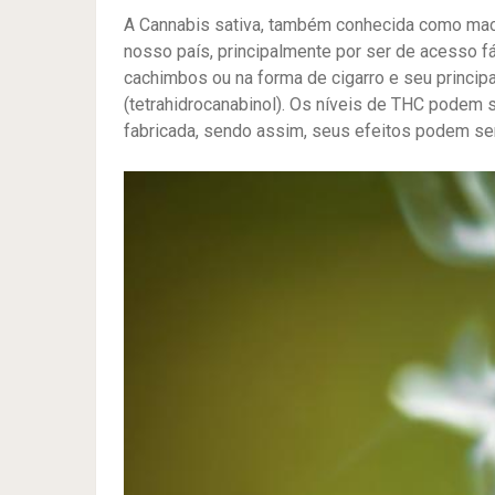
A Cannabis sativa, também conhecida como ma
nosso país, principalmente por ser de acesso fá
cachimbos ou na forma de cigarro e seu princi
(tetrahidrocanabinol). Os níveis de THC podem 
fabricada, sendo assim, seus efeitos podem s