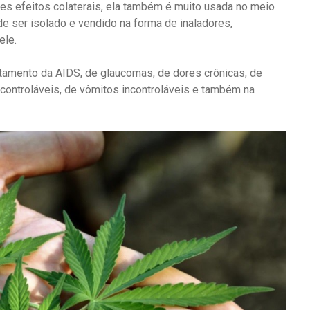
 efeitos colaterais, ela também é muito usada no meio
de ser isolado e vendido na forma de inaladores,
ele.
ratamento da AIDS, de glaucomas, de dores crônicas, de
controláveis, de vômitos incontroláveis e também na