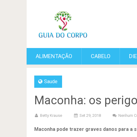
ALIMENTAÇÃO
CABELO
DI
Saude
Maconha: os perigo
Betty Krause
Set 29, 2018
Nenhum C
Maconha pode trazer graves danos para a s