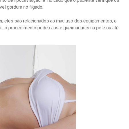
ento de lipocavitação, é indicado que o paciente verifique os
vel gordura no fígado.
er, eles são relacionados ao mau uso dos equipamentos, e
os, o procedimento pode causar queimaduras na pele ou até