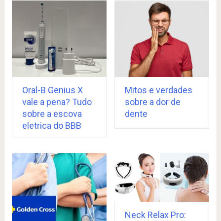
Oral-B Genius X
Mitos e verdades
vale a pena? Tudo
sobre a dor de
sobre a escova
dente
eletrica do BBB
Neck Relax Pro: