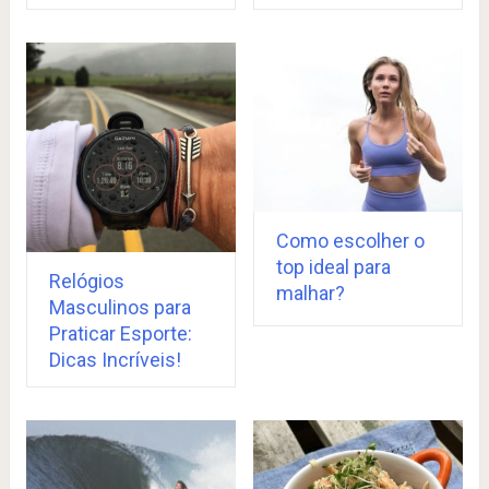
Como escolher o
top ideal para
Relógios
malhar?
Masculinos para
Praticar Esporte:
Dicas Incríveis!