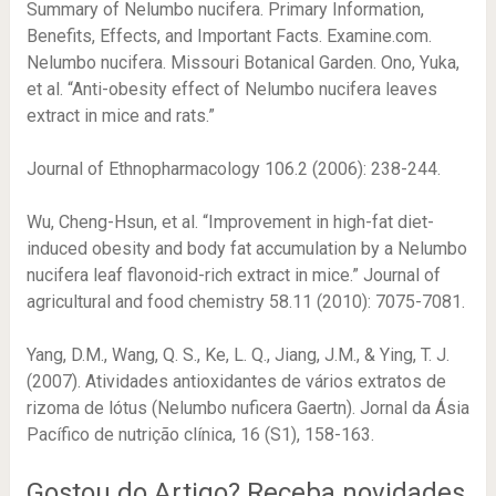
Summary of Nelumbo nucifera. Primary Information,
Benefits, Effects, and Important Facts. Examine.com.
Nelumbo nucifera. Missouri Botanical Garden. Ono, Yuka,
et al. “Anti-obesity effect of Nelumbo nucifera leaves
extract in mice and rats.”
Journal of Ethnopharmacology 106.2 (2006): 238-244.
Wu, Cheng-Hsun, et al. “Improvement in high-fat diet-
induced obesity and body fat accumulation by a Nelumbo
nucifera leaf flavonoid-rich extract in mice.” Journal of
agricultural and food chemistry 58.11 (2010): 7075-7081.
Yang, D.M., Wang, Q. S., Ke, L. Q., Jiang, J.M., & Ying, T. J.
(2007). Atividades antioxidantes de vários extratos de
rizoma de lótus (Nelumbo nuficera Gaertn). Jornal da Ásia
Pacífico de nutrição clínica, 16 (S1), 158-163.
Gostou do Artigo? Receba novidades