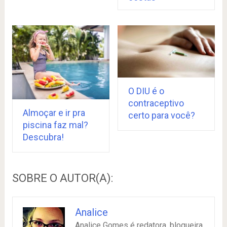
O DIU é o
contraceptivo
Almoçar e ir pra
certo para você?
piscina faz mal?
Descubra!
SOBRE O AUTOR(A):
Analice
Analice Gomes é redatora, blogueira