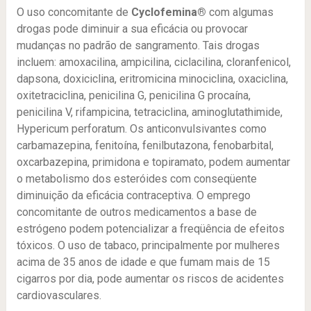
O uso concomitante de
Cyclofemina®
com algumas
drogas pode diminuir a sua eficácia ou provocar
mudanças no padrão de sangramento. Tais drogas
incluem: amoxacilina, ampicilina, ciclacilina, cloranfenicol,
dapsona, doxiciclina, eritromicina minociclina, oxaciclina,
oxitetraciclina, penicilina G, penicilina G procaína,
penicilina V, rifampicina, tetraciclina, aminoglutathimide,
Hypericum perforatum. Os anticonvulsivantes como
carbamazepina, fenitoína, fenilbutazona, fenobarbital,
oxcarbazepina, primidona e topiramato, podem aumentar
o metabolismo dos esteróides com conseqüente
diminuição da eficácia contraceptiva. O emprego
concomitante de outros medicamentos a base de
estrógeno podem potencializar a freqüência de efeitos
tóxicos. O uso de tabaco, principalmente por mulheres
acima de 35 anos de idade e que fumam mais de 15
cigarros por dia, pode aumentar os riscos de acidentes
cardiovasculares.