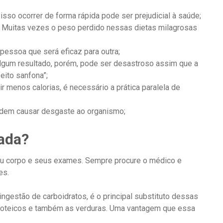
sso ocorrer de forma rápida pode ser prejudicial à saúde;
o. Muitas vezes o peso perdido nessas dietas milagrosas
pessoa que será eficaz para outra;
lgum resultado, porém, pode ser desastroso assim que a
eito sanfona”;
 menos calorias, é necessário a prática paralela de
odem causar desgaste ao organismo;
cada?
eu corpo e seus exames. Sempre procure o médico e
es.
ingestão de carboidratos, é o principal substituto dessas
 proteicos e também as verduras. Uma vantagem que essa