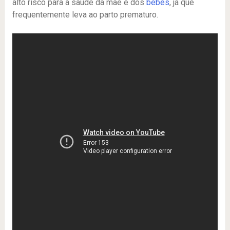
alto risco para a saúde da mãe e dos
bebês
, já que
frequentemente leva ao parto prematuro.