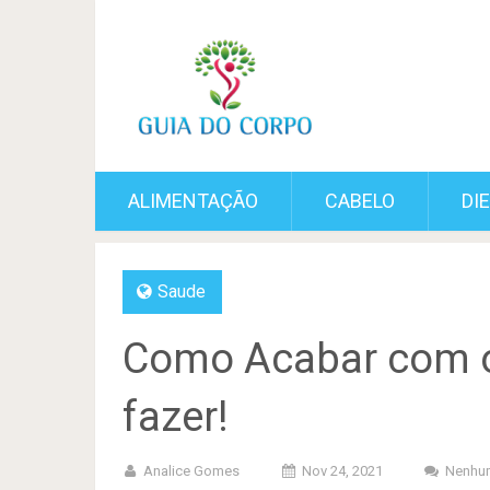
ALIMENTAÇÃO
CABELO
DI
Saude
Como Acabar com o
fazer!
Analice Gomes
Nov 24, 2021
Nenhu