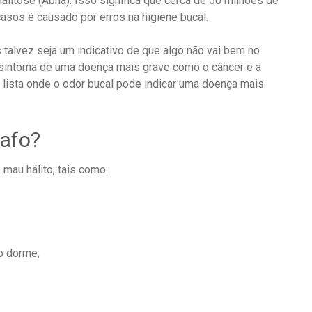
litose (Abha). Isso significa que cerca de 50 milhões de
asos é causado por erros na higiene bucal.
 talvez seja um indicativo de que algo não vai bem no
 sintoma de uma doença mais grave como o câncer e a
a lista onde o odor bucal pode indicar uma doença mais
bafo?
mau hálito, tais como:
o dorme;