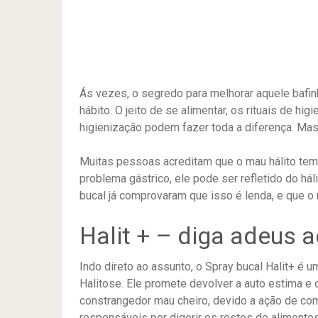
Ás vezes, o segredo para melhorar aquele baf
hábito. O jeito de se alimentar, os rituais de hi
higienização podem fazer toda a diferença. Mas
Muitas pessoas acreditam que o mau hálito te
problema gástrico, ele pode ser refletido do há
bucal já comprovaram que isso é lenda, e que 
Halit + – diga adeus 
Indo direto ao assunto, o Spray bucal Halit+ é 
Halitose. Ele promete devolver a auto estima e
constrangedor mau cheiro, devido a ação de com
responsáveis por digerir os restos de alimentos