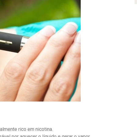
almente rico em nicotina.
vel por aquecer o líquido e gerar o vapor.