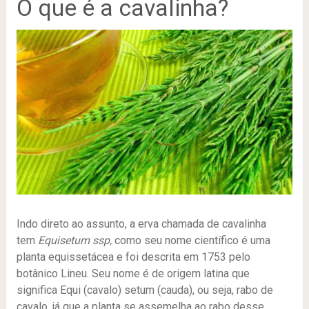
O que é a cavalinha?
Indo direto ao assunto, a erva chamada de cavalinha
tem
Equisetum ssp,
como seu nome científico
é uma
planta equissetácea e foi descrita em 1753 pelo
botânico Lineu. Seu nome é de origem latina que
significa Equi (cavalo) setum (cauda), ou seja, rabo de
cavalo, já que a planta se assemelha ao rabo desse