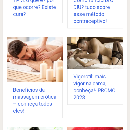
TPM: o que é? por
Como funciona O
que ocorre? Existe
DIU? tudo sobre
cura?
esse método
contraceptivo!
Vigorotil: mais
vigor na cama,
Benefícios da
conheça!- PROMO
massagem erótica
2023
– conheça todos
eles!