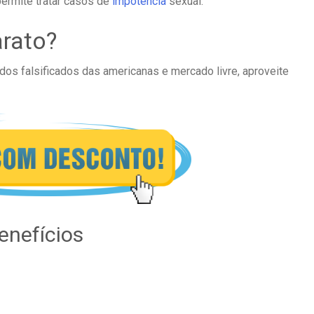
ermite tratar casos de
impotência
sexual.
rato?
 dos falsificados das americanas e mercado livre, aproveite
enefícios