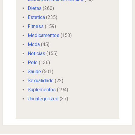
Dietas
(260)
Estetica
(235)
Fitness
(159)
Medicamentos
(153)
Moda
(45)
Noticias
(155)
Pele
(136)
Saude
(501)
Sexualidade
(72)
Suplementos
(194)
Uncategorized
(37)