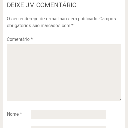
DEIXE UM COMENTÁRIO
O seu endereço de e-mail não será publicado.
Campos
obrigatórios são marcados com
*
Comentário
*
Nome
*