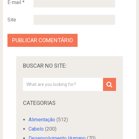
E-mail
*
Site
BUSCAR NO SITE:
CATEGORIAS
Alimentação
(512)
Cabelo
(200)
Desenvolvimento Humano
(70)