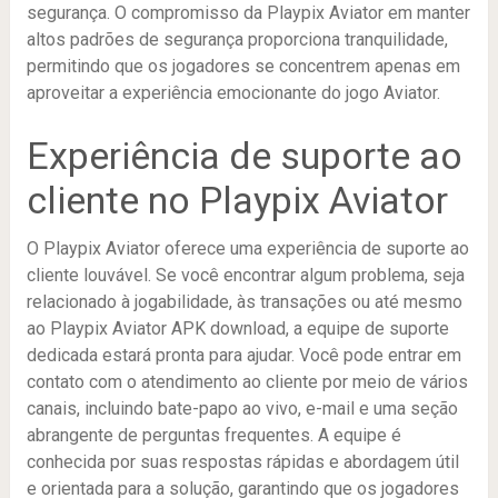
segurança. O compromisso da Playpix Aviator em manter
altos padrões de segurança proporciona tranquilidade,
permitindo que os jogadores se concentrem apenas em
aproveitar a experiência emocionante do jogo Aviator.
Experiência de suporte ao
cliente no Playpix Aviator
O Playpix Aviator oferece uma experiência de suporte ao
cliente louvável. Se você encontrar algum problema, seja
relacionado à jogabilidade, às transações ou até mesmo
ao
Playpix Aviator APK download
, a equipe de suporte
dedicada estará pronta para ajudar. Você pode entrar em
contato com o atendimento ao cliente por meio de vários
canais, incluindo bate-papo ao vivo, e-mail e uma seção
abrangente de perguntas frequentes. A equipe é
conhecida por suas respostas rápidas e abordagem útil
e orientada para a solução, garantindo que os jogadores