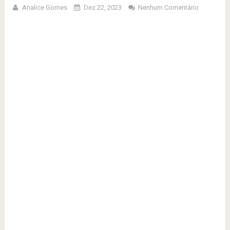
Analice Gomes
Dez 22, 2023
Nenhum Comentário