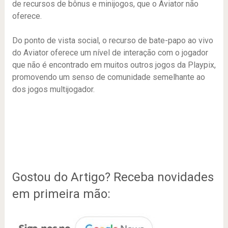
de recursos de bônus e minijogos, que o Aviator não
oferece.
Do ponto de vista social, o recurso de bate-papo ao vivo
do Aviator oferece um nível de interação com o jogador
que não é encontrado em muitos outros jogos da Playpix,
promovendo um senso de comunidade semelhante ao
dos jogos multijogador.
Gostou do Artigo? Receba novidades
em primeira mão: