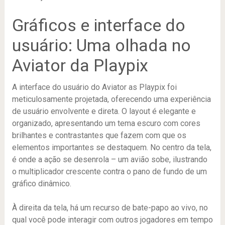
Gráficos e interface do
usuário: Uma olhada no
Aviator da Playpix
A interface do usuário do Aviator as Playpix foi
meticulosamente projetada, oferecendo uma experiência
de usuário envolvente e direta. O layout é elegante e
organizado, apresentando um tema escuro com cores
brilhantes e contrastantes que fazem com que os
elementos importantes se destaquem. No centro da tela,
é onde a ação se desenrola – um avião sobe, ilustrando
o multiplicador crescente contra o pano de fundo de um
gráfico dinâmico.
À direita da tela, há um recurso de bate-papo ao vivo, no
qual você pode interagir com outros jogadores em tempo