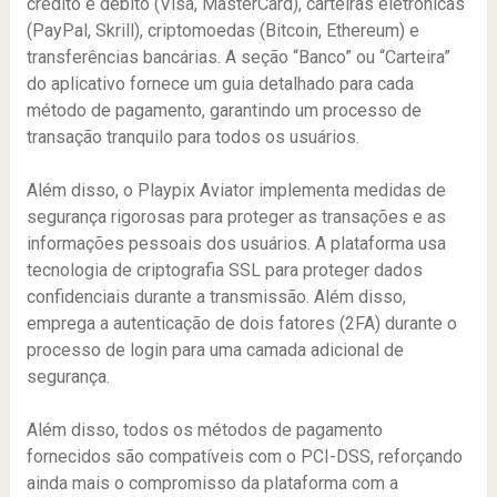
crédito e débito (Visa, MasterCard), carteiras eletrônicas
(PayPal, Skrill), criptomoedas (Bitcoin, Ethereum) e
transferências bancárias. A seção “Banco” ou “Carteira”
do aplicativo fornece um guia detalhado para cada
método de pagamento, garantindo um processo de
transação tranquilo para todos os usuários.
Além disso, o
Playpix Aviator implementa medidas de
segurança rigorosas para proteger as transações e as
informações pessoais dos usuários. A plataforma usa
tecnologia de criptografia SSL para proteger dados
confidenciais durante a transmissão. Além disso,
emprega a autenticação de dois fatores (2FA) durante o
processo de login para uma camada adicional de
segurança.
Além disso, todos os métodos de pagamento
fornecidos são compatíveis com o PCI-DSS, reforçando
ainda mais o compromisso da plataforma com a