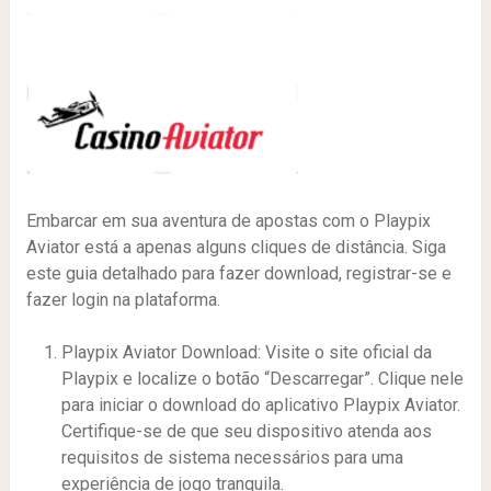
Embarcar em sua aventura de apostas com o Playpix
Aviator está a apenas alguns cliques de distância. Siga
este guia detalhado para fazer download, registrar-se e
fazer login na plataforma.
Playpix Aviator Download
: Visite o site oficial da
Playpix e localize o botão “Descarregar”. Clique nele
para iniciar o download do aplicativo Playpix Aviator.
Certifique-se de que seu dispositivo atenda aos
requisitos de sistema necessários para uma
experiência de jogo tranquila.