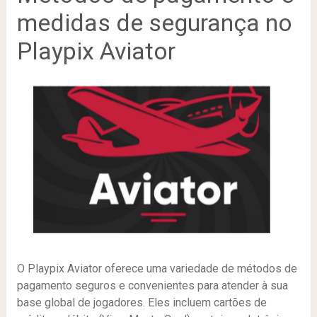
medidas de segurança no
Playpix Aviator
O Playpix Aviator oferece uma variedade de métodos de
pagamento seguros e convenientes para atender à sua
base global de jogadores. Eles incluem cartões de