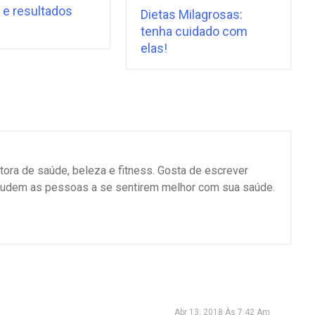
 e resultados
Dietas Milagrosas:
tenha cuidado com
elas!
tora de saúde, beleza e fitness. Gosta de escrever
judem as pessoas a se sentirem melhor com sua saúde.
Abr 13, 2018 Às 7:42 Am