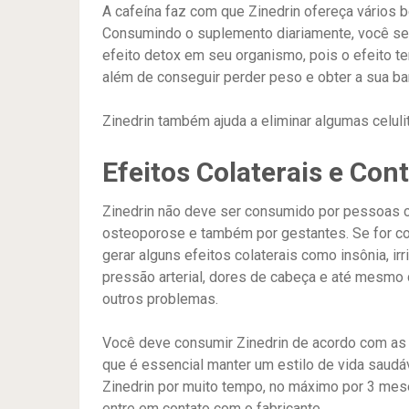
A cafeína faz com que Zinedrin ofereça vários 
Consumindo o suplemento diariamente, você será
efeito detox em seu organismo, pois o efeito te
além de conseguir perder peso e obter a sua bar
Zinedrin também ajuda a eliminar algumas celulit
Efeitos Colaterais e Con
Zinedrin não deve ser consumido por pessoas c
osteoporose e também por gestantes. Se for c
gerar alguns efeitos colaterais como insônia, ir
pressão arterial, dores de cabeça e até mesmo 
outros problemas.
Você deve consumir Zinedrin de acordo com as
que é essencial manter um estilo de vida saud
Zinedrin por muito tempo, no máximo por 3 me
entre em contato com o fabricante.