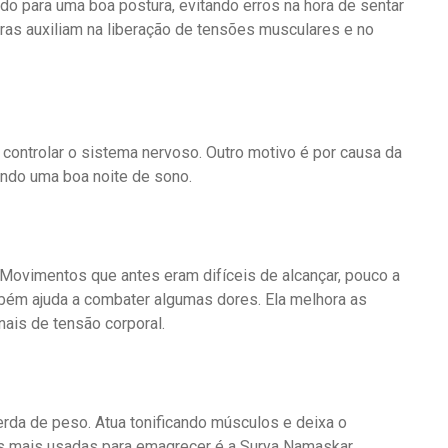
do para uma boa postura, evitando erros na hora de sentar
ras auxiliam na liberação de tensões musculares e no
 controlar o sistema nervoso. Outro motivo é por causa da
endo uma boa noite de sono.
Movimentos que antes eram difíceis de alcançar, pouco a
mbém ajuda a combater algumas dores. Ela melhora as
inais de tensão corporal.
rda de peso. Atua tonificando músculos e deixa o
 mais usadas para emagrecer é a Surya Namaskar.