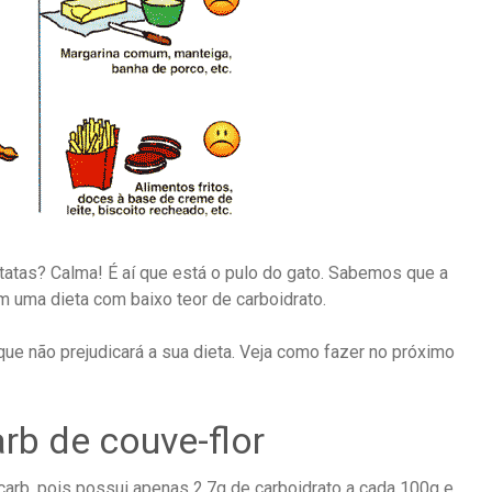
atas? Calma! É aí que está o pulo do gato. Sabemos que a
m uma dieta com baixo teor de carboidrato.
ue não prejudicará a sua dieta. Veja como fazer no próximo
rb de couve-flor
arb, pois possui apenas 2,7g de carboidrato a cada 100g e