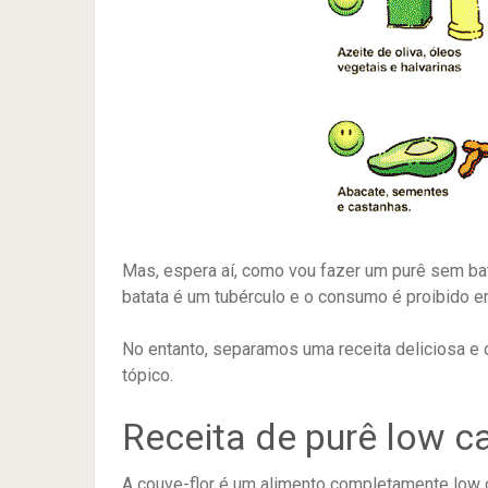
Mas, espera aí, como vou fazer um purê sem bat
batata é um tubérculo e o consumo é proibido e
No entanto, separamos uma receita deliciosa e q
tópico.
Receita de purê low ca
A couve-flor é um alimento completamente low c