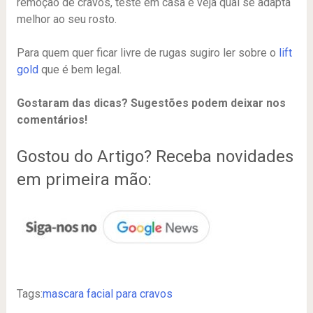
remoção de cravos, teste em casa e veja qual se adapta
melhor ao seu rosto.
Para quem quer ficar livre de rugas sugiro ler sobre o
lift
gold
que é bem legal.
Gostaram das dicas? Sugestões podem deixar nos
comentários!
Gostou do Artigo? Receba novidades
em primeira mão:
Tags:
mascara facial para cravos