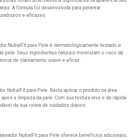
pessoas notam uma melhoria significativa na aparência das
as. A fórmula foi desenvolvida para penetrar
uradouros e eficazes.
or NutralFit para Pele é dermatologicamente testado e
de pele. Seus ingredientes naturais minimizam o risco de
iência de clareamento suave e eficaz.
r NutralFit para Pele. Basta aplicar o produto na área
 após a limpeza da pele. Com sua textura leve e de rápida
dável da sua rotina de cuidados diários.
lareador NutralFit para Pele oferece benefícios adicionais,