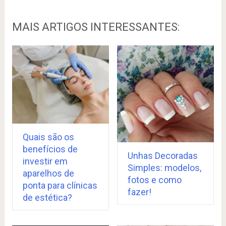
MAIS ARTIGOS INTERESSANTES:
Quais são os
benefícios de
Unhas Decoradas
investir em
Simples: modelos,
aparelhos de
fotos e como
ponta para clínicas
fazer!
de estética?