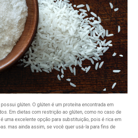
 possui glúten. O glúten é um proteína encontrada em
ados. Em dietas com restrição ao glúten, como no caso de
z é uma excelente opção para substituição, pois é rica em
as. mas ainda assim, se você quer usá-la para fins de