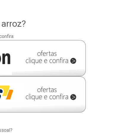
 arroz?
confira:
ssoal?