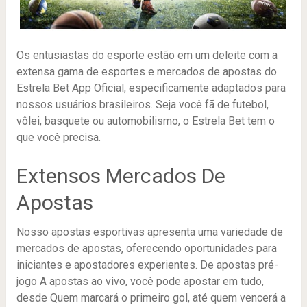
Os entusiastas do esporte estão em um deleite com a
extensa gama de esportes e mercados de apostas do
Estrela Bet App Oficial
, especificamente adaptados para
nossos usuários brasileiros. Seja você fã de futebol,
vôlei, basquete ou automobilismo, o Estrela Bet tem o
que você precisa.
Extensos Mercados De
Apostas
Nosso apostas esportivas apresenta uma variedade de
mercados de apostas, oferecendo oportunidades para
iniciantes e apostadores experientes. De apostas pré-
jogo A apostas ao vivo, você pode apostar em tudo,
desde Quem marcará o primeiro gol, até quem vencerá a