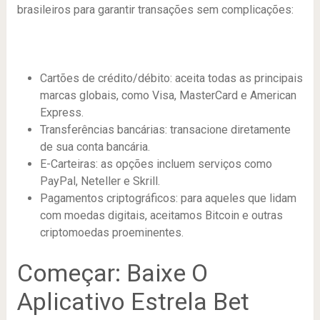
brasileiros para garantir transações sem complicações:
Cartões de crédito/débito: aceita todas as principais
marcas globais, como Visa, MasterCard e American
Express.
Transferências bancárias: transacione diretamente
de sua conta bancária.
E-Carteiras: as opções incluem serviços como
PayPal, Neteller e Skrill.
Pagamentos criptográficos: para aqueles que lidam
com moedas digitais, aceitamos Bitcoin e outras
criptomoedas proeminentes.
Começar: Baixe O
Aplicativo Estrela Bet