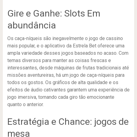
Gire e Ganhe: Slots Em
abundância
Os caça-níqueis são inegavelmente o jogo de cassino
mais popular, e o aplicativo da Estrela Bet oferece uma
ampla variedade desses jogos baseados no acaso. Com
temas diversos para manter as coisas frescas e
interessantes, desde máquinas de frutas tradicionais até
missões aventureiras, há um jogo de caça-níqueis para
todos os gostos. Os gráficos de alta qualidade e os
efeitos de áudio cativantes garantem uma experiência de
jogo imersiva, tornando cada giro tão emocionante
quanto o anterior.
Estratégia e Chance: jogos de
mesa