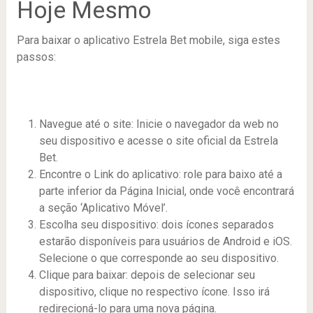
Hoje Mesmo
Para baixar o aplicativo Estrela Bet mobile, siga estes
passos:
Navegue até o site: Inicie o navegador da web no
seu dispositivo e acesse o site oficial da Estrela
Bet.
Encontre o Link do aplicativo: role para baixo até a
parte inferior da Página Inicial, onde você encontrará
a seção ‘Aplicativo Móvel’.
Escolha seu dispositivo: dois ícones separados
estarão disponíveis para usuários de Android e iOS.
Selecione o que corresponde ao seu dispositivo.
Clique para baixar: depois de selecionar seu
dispositivo, clique no respectivo ícone. Isso irá
redirecioná-lo para uma nova página.