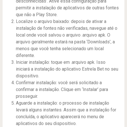
desconhecidas’. Ative essa configuração para
permitir a instalação de aplicativos de outras fontes
que não a Play Store.
Localize o arquivo baixado: depois de ativar a
instalação de fontes não verificadas, navegue até o
local onde você salvou o arquivo .arquivo apk. O
arquivo geralmente estará na pasta ‘Downloads’, a
menos que você tenha selecionado um local
diferente.
Iniciar instalação: toque em .arquivo apk. Isso
iniciará a instalação do aplicativo Estrela Bet no seu
dispositivo.
Confirmar instalação: você será solicitado a
confirmar a instalação. Clique em ‘Instalar’ para
prosseguir.
Aguarde a instalação: o processo de instalação
levará alguns instantes. Assim que a instalação for
concluída, o aplicativo aparecerá no menu de
aplicativos do seu dispositivo.