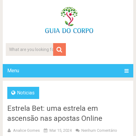
Menu
Noticias
Estrela Bet: uma estrela em
ascensão nas apostas Online
Analice Gomes
Mar 15, 2024
Nenhum Comentário