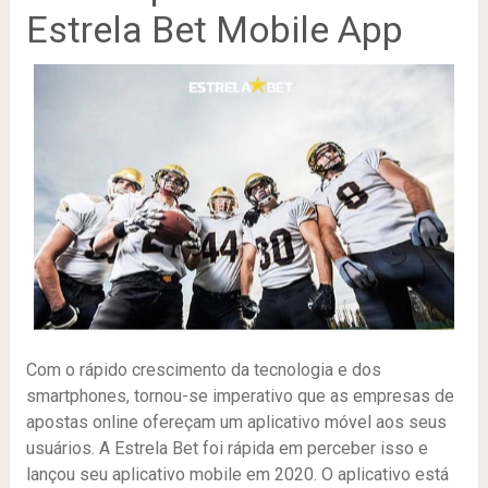
Estrela Bet Mobile App
Com o rápido crescimento da tecnologia e dos
smartphones, tornou-se imperativo que as empresas de
apostas online ofereçam um aplicativo móvel aos seus
usuários. A Estrela Bet foi rápida em perceber isso e
lançou seu aplicativo mobile em 2020. O aplicativo está