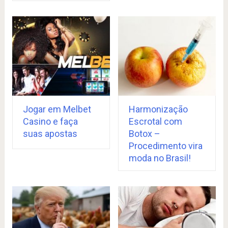
Jogar em Melbet
Harmonização
Casino e faça
Escrotal com
suas apostas
Botox –
Procedimento vira
moda no Brasil!