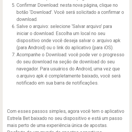
Confirmar Download: nesta nova página, clique no
botão ‘Download’. Você será solicitado a confirmar o
download.
Salve o arquivo: selecione ‘Salvar arquivo’ para
iniciar o download. Escolha um local no seu
dispositivo onde você deseja salvar o .arquivo apk
(para Android) ou o link do aplicativo (para iOS).
Acompanhe o Download: você pode ver o progresso
do seu download na seção de download do seu
navegador. Para usuários do Android, uma vez que
o.arquivo apk é completamente baixado, você será
notificado em sua barra de notificações.
Com esses passos simples, agora você tem o aplicativo
Estrela Bet baixado no seu dispositivo e está um passo
mais perto de uma experiência única de apostas.