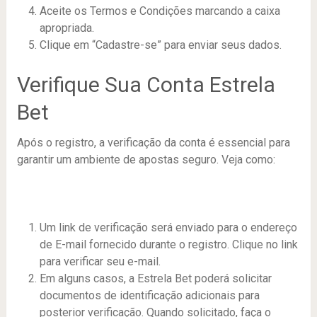
Aceite os Termos e Condições marcando a caixa
apropriada.
Clique em “Cadastre-se” para enviar seus dados.
Verifique Sua Conta Estrela
Bet
Após o registro, a verificação da conta é essencial para
garantir um ambiente de apostas seguro. Veja como:
Um link de verificação será enviado para o endereço
de E-mail fornecido durante o registro. Clique no link
para verificar seu e-mail.
Em alguns casos, a Estrela Bet poderá solicitar
documentos de identificação adicionais para
posterior verificação. Quando solicitado, faça o