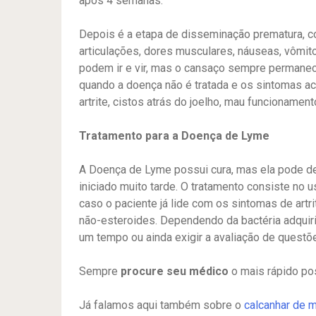
após 4 semanas.
Depois é a etapa de disseminação prematura, c
articulações, dores musculares, náuseas, vômito
podem ir e vir, mas o cansaço sempre permanece
quando a doença não é tratada e os sintomas 
artrite, cistos atrás do joelho, mau funcionamento
Tratamento para a Doença de Lyme
A Doença de Lyme possui cura, mas ela pode dei
iniciado muito tarde. O tratamento consiste no u
caso o paciente já lide com os sintomas de artr
não-esteroides. Dependendo da bactéria adquiri
um tempo ou ainda exigir a avaliação de questõ
Sempre
procure seu médico
o mais rápido po
Já falamos aqui também sobre o
calcanhar de m