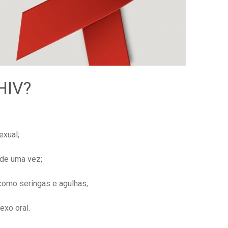
HIV?
exual;
 de uma vez;
como seringas e agulhas;
exo oral.