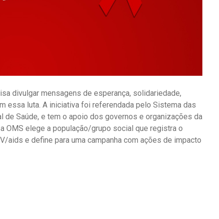
sa divulgar mensagens de esperança, solidariedade,
essa luta. A iniciativa foi referendada pelo Sistema das
l de Saúde, e tem o apoio dos governos e organizações da
, a OMS elege a população/grupo social que registra o
HIV/aids e define para uma campanha com ações de impacto