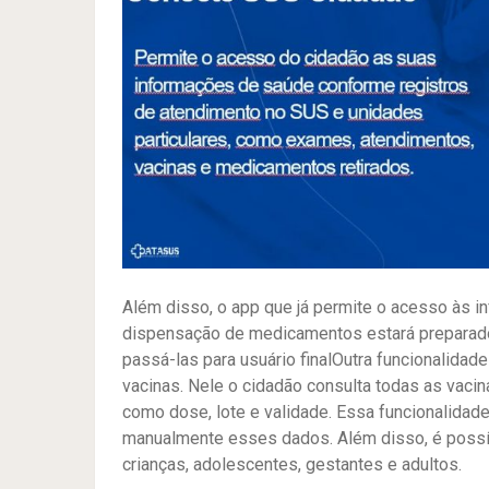
Além disso, o app que já permite o acesso às i
dispensação de medicamentos estará preparado 
passá-las para usuário finalOutra funcionalida
vacinas. Nele o cidadão consulta todas as vaci
como dose, lote e validade. Essa funcionalidad
manualmente esses dados. Além disso, é possív
crianças, adolescentes, gestantes e adultos.